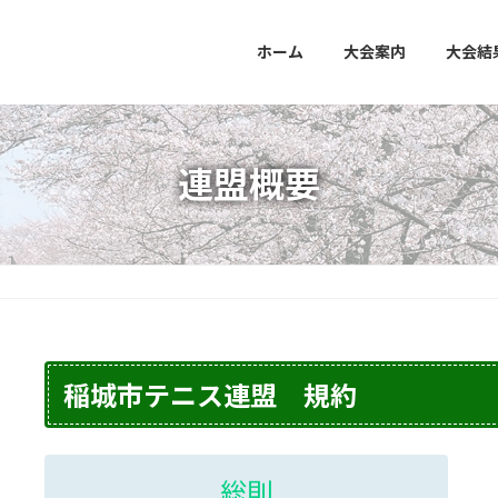
ホーム
大会案内
大会結
連盟概要
稲城市テニス連盟 規約
総則