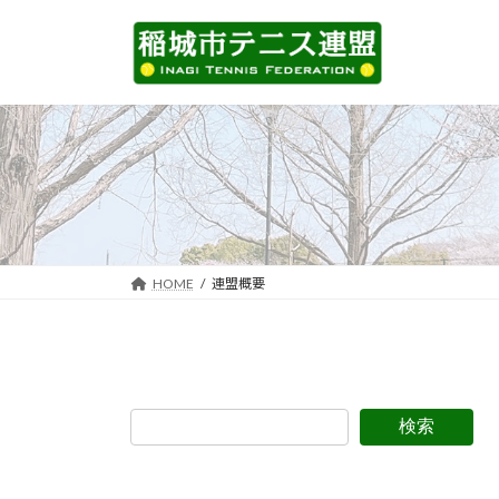
コ
ナ
ン
ビ
テ
ゲ
ン
ー
ツ
シ
へ
ョ
ス
ン
キ
に
ッ
移
プ
動
HOME
連盟概要
検索