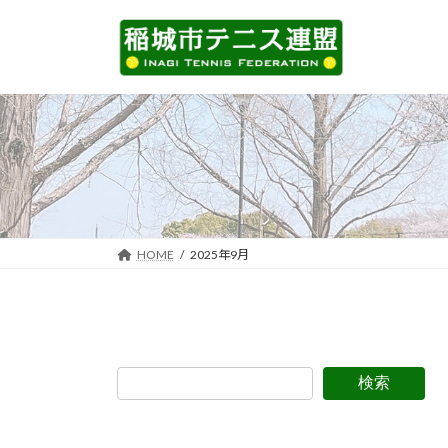
コ
ナ
ン
ビ
テ
ゲ
ン
ー
ツ
シ
へ
ョ
ス
ン
キ
に
ッ
移
プ
動
HOME
2025年9月
検索