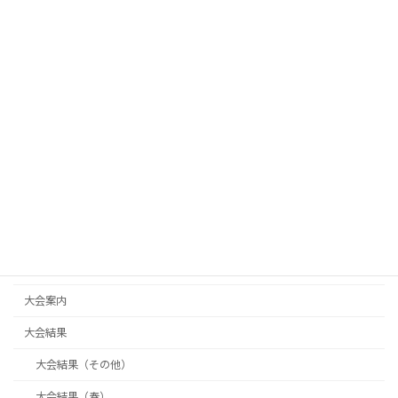
カテゴリー
お知らせ
シニアテニス
代表2023年
代表2024年
代表2025年
代表活動報告
大会案内
大会結果
大会結果（その他）
大会結果（春）